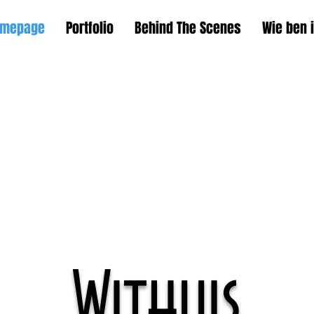
omepage
Portfolio
Behind The Scenes
Wie ben 
Withuis